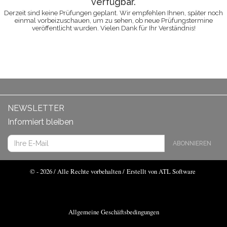
verfügbar.
Derzeit sind keine Prüfungen geplant. Wir empfehlen Ihnen, später noch
einmal vorbeizuschauen, um zu sehen, ob neue Prüfungstermine
veröffentlicht wurden. Vielen Dank für Ihr Verständnis!
NEWSLETTER
Informiert bleiben
ABONNIEREN
© - 2026 / Alle Rechte vorbehalten /
Erstellt von ATL Software
Allgemeine Geschäftsbedingungen