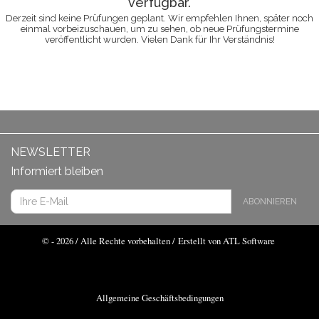
verfügbar.
Derzeit sind keine Prüfungen geplant. Wir empfehlen Ihnen, später noch
einmal vorbeizuschauen, um zu sehen, ob neue Prüfungstermine
veröffentlicht wurden. Vielen Dank für Ihr Verständnis!
NEWSLETTER
Informiert bleiben
ABONNIEREN
© - 2026 / Alle Rechte vorbehalten /
Erstellt von ATL Software
Allgemeine Geschäftsbedingungen