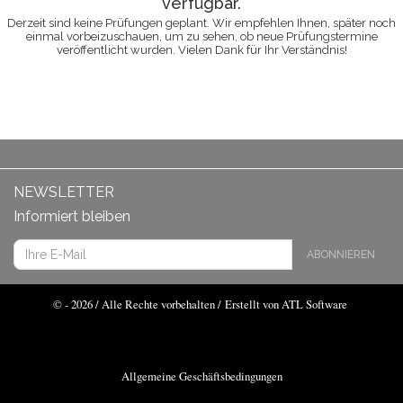
verfügbar.
Derzeit sind keine Prüfungen geplant. Wir empfehlen Ihnen, später noch
einmal vorbeizuschauen, um zu sehen, ob neue Prüfungstermine
veröffentlicht wurden. Vielen Dank für Ihr Verständnis!
NEWSLETTER
Informiert bleiben
ABONNIEREN
© - 2026 / Alle Rechte vorbehalten /
Erstellt von ATL Software
Allgemeine Geschäftsbedingungen