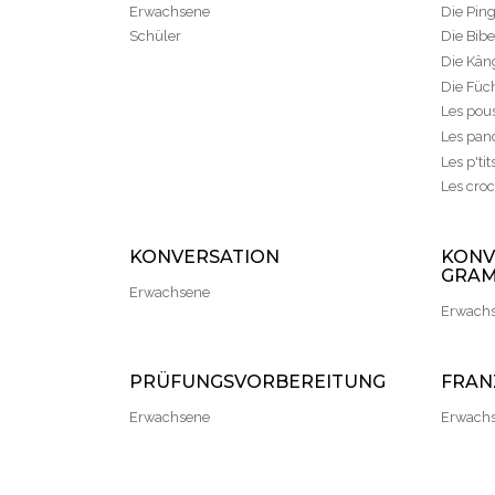
Erwachsene
Die Ping
Schüler
Die Bibe
Die Käng
Die Füch
Les pous
Les pand
Les p'tit
Les croc
KONVERSATION
KONV
GRAM
Erwachsene
Erwach
PRÜFUNGSVORBEREITUNG
FRAN
Erwachsene
Erwach