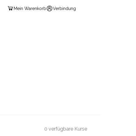
Mein Warenkorb
Verbindung
DEUTSCH
NVERSATION
KONVERSATION UND GRAMMATIK
H FÜR DIE DIPLOMATIE
AKTUALITÄT IN FRANKREICH
PRÜFUNGEN
PRODUKTE
KONTAKT
0 verfügbare Kurse