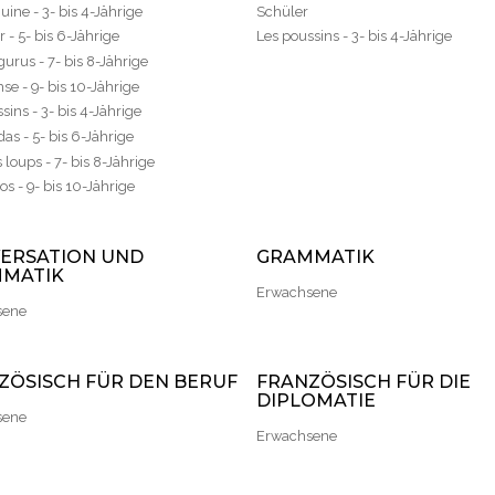
uine - 3- bis 4-Jährige
Schüler
r - 5- bis 6-Jährige
Les poussins - 3- bis 4-Jährige
urus - 7- bis 8-Jährige
se - 9- bis 10-Jährige
sins - 3- bis 4-Jährige
as - 5- bis 6-Jährige
s loups - 7- bis 8-Jährige
os - 9- bis 10-Jährige
ERSATION UND
GRAMMATIK
MATIK
Erwachsene
sene
ZÖSISCH FÜR DEN BERUF
FRANZÖSISCH FÜR DIE
DIPLOMATIE
sene
Erwachsene